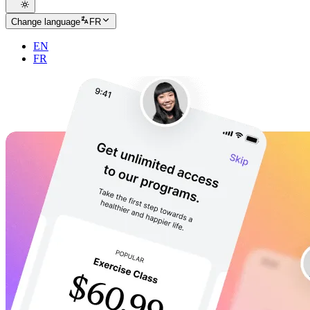
Change language
FR
EN
FR